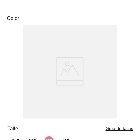
bandas corrige postura sentirás un cambio inmediato, haciendo
de este producto tu mejor aliado. Recomendaciones de
Color
Cuidados: Lavar a mano antes de usar. De hacerlo en lavadora
se sugiere uso de "Bolsa de Lavado Intime" No clorar. No
planchar. No lavar con agua caliente. No centrifugar. No usar
secadora.
Guía de tallas