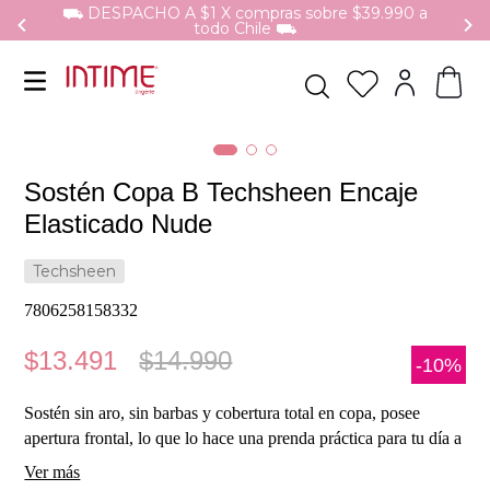
⛟ DESPACHO A $1 X compras sobre $39.990 a
todo Chile ⛟
Sostén Copa B Techsheen Encaje
Elasticado Nude
Techsheen
7806258158332
$
13
.
491
$
14
.
990
-
10%
Sostén sin aro, sin barbas y cobertura total en copa, posee
apertura frontal, lo que lo hace una prenda práctica para tu día a
día. Está hecho de encaje elasticado y techsheen que juntos te
Ver más
ofrecen soporte total, manteniéndote cómoda y segura. Con sus