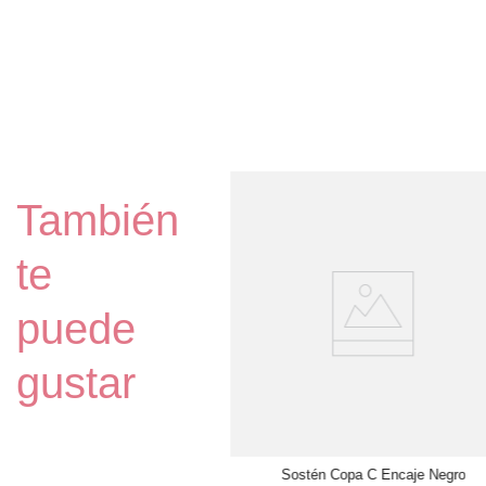
ostén Copa C Encaje Guinda
También
$
12
.
990
36C
te
AÑADIR AL CARRO
puede
gustar
Sostén Copa C Encaje Negro