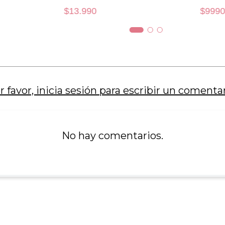
$
13
.
990
$
9990
34C
38DD
AÑADIR AL CARRO
AÑADIR AL 
r favor, inicia sesión para escribir un comentar
No hay comentarios.