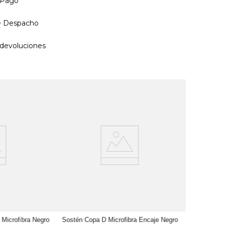
 Pago
de Despacho
devoluciones
Sostén Cop
M
A
Microfibra Negro
Sostén Copa D Microfibra Encaje Negro