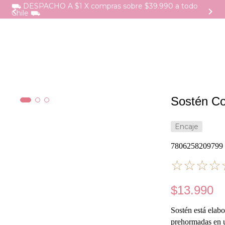
⛟ DESPACHO A $1 X compras sobre $39.990 a todo
Chile ⛟
Sostén Co
Encaje
7806258209799
☆
☆
☆
☆
$
13
.
990
Sostén está elabo
prehormadas en u