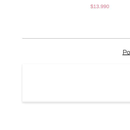
$
13
.
990
34C
AÑADIR AL CARRO
Po