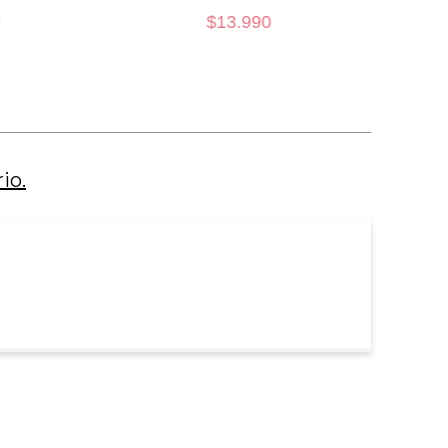
$
13
.
990
34D
CARRO
AÑADIR AL CARRO
io.