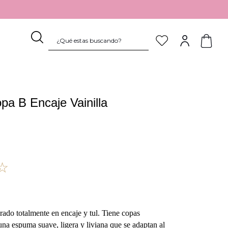
¿Qué estas buscando?
TÉRMINOS MÁS BUSCADOS
1
.
sostén
pa B Encaje Vainilla
2
.
pijama
3
.
culotte
4
.
body
5
.
pantaleta
☆
6
.
encaje
7
.
calzón
8
.
algodón
rado totalmente en encaje y tul. Tiene copas
na espuma suave, ligera y liviana que se adaptan al
9
.
colaless