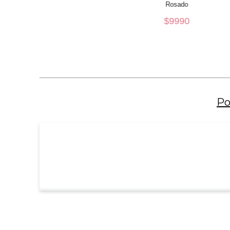
Rosado
XS
$
9990
AÑADIR AL CARRO
Po