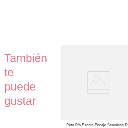
o Sportlette Seamless Poliamida
También
Elasticada Aquamarine
XL
$
7990
te
AÑADIR AL CARRO
puede
gustar
Peto Rib Escote Encaje Seamless R