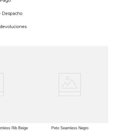
 Pago
de Despacho
devoluciones
Peto 
M
A
amless Rib Beige
Peto Seamless Negro