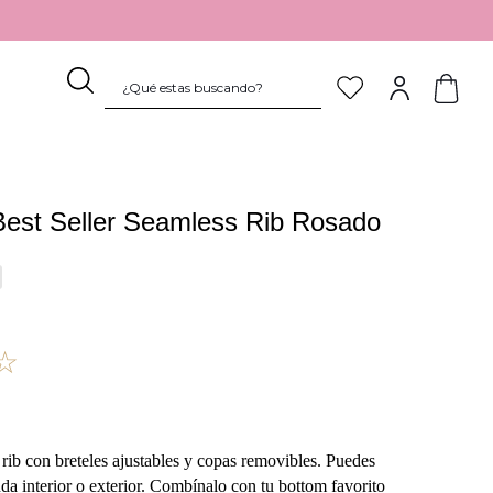
¿Qué estas buscando?
TÉRMINOS MÁS BUSCADOS
1
.
sostén
Best Seller Seamless Rib Rosado
2
.
pijama
3
.
culotte
4
.
body
5
.
pantaleta
☆
6
.
encaje
7
.
calzón
8
.
algodón
rib con breteles ajustables y copas removibles. Puedes
da interior o exterior. Combínalo con tu bottom favorito
9
.
colaless