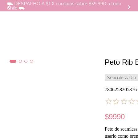
⛟ DESPACHO A $1 X compras sobre $39.990 a todo
Chile ⛟
Peto Rib 
Seamless Rib
7806258205876
☆
☆
☆
☆
$
9990
Peto de seamless 
usarlo como pren