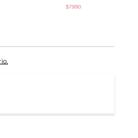
$
7990
M
CARRO
AÑADIR AL CARRO
io.