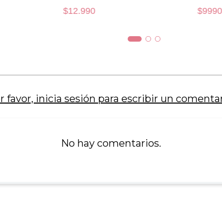
$
12
.
990
$
9990
XS
XS
AÑADIR AL CARRO
AÑADIR AL 
r favor, inicia sesión para escribir un comentar
No hay comentarios.