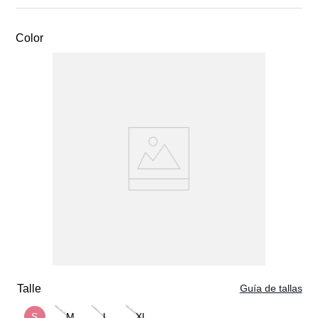
clora
Color
Guía de tallas
S
M
L
XL