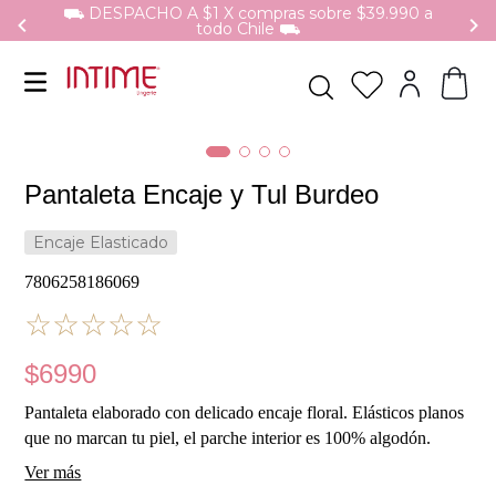
⛟ DESPACHO A $1 X compras sobre $39.990 a
todo Chile ⛟
Pantaleta Encaje y Tul Burdeo
Encaje Elasticado
7806258186069
☆
☆
☆
☆
☆
$
6990
Pantaleta elaborado con delicado encaje floral. Elásticos planos
que no marcan tu piel, el parche interior es 100% algodón.
Recomendaciones de Cuidados: Lavar a mano antes de usar. Si
Ver más
es en lavadora se sugiere uso de "bolsa de lavado Intime" No