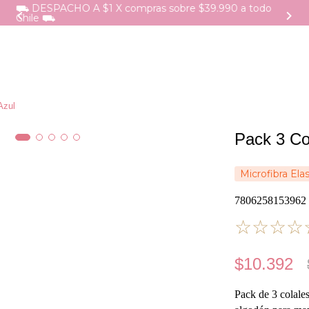
⛟ DESPACHO A $1 X compras sobre $39.990 a todo
Chile ⛟
Azul
Pack 3 Co
Microfibra Ela
7806258153962
☆
☆
☆
☆
$
10
.
392
Pack de 3 colales