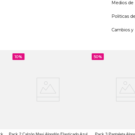
Medios de
Politicas 
Cambios y 
10%
50%
ck
Pack 2 Calzón Maxi Algodón Elasticado Azul
Pack 3 Pantaleta Algo