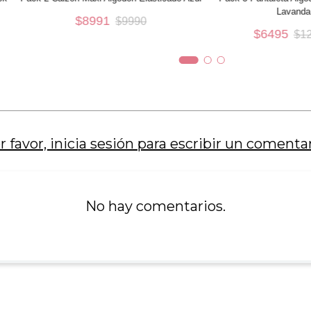
Lavanda
$
8991
$
9990
S
S
$
6495
$
1
AÑADIR AL CARRO
AÑADIR AL 
r favor, inicia sesión para escribir un comentar
No hay comentarios.