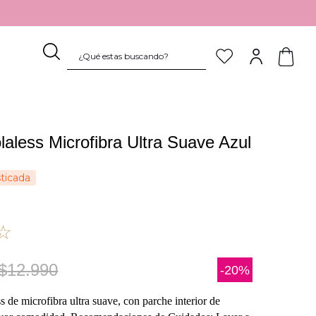
¿Qué estas buscando?
TÉRMINOS MÁS BUSCADOS
1
.
pijama
laless Microfibra Ultra Suave Azul
2
.
sostén
3
.
culotte
sticada
4
.
body
5
.
encaje
☆
6
.
pantaleta
7
.
bata
$
12
.
990
-
20%
8
.
algodón
s de microfibra ultra suave, con parche interior de
9
.
calzón