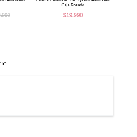
Caja Rosado
S
$
19
.
990
2
.
990
CARRO
AÑADIR AL CARRO
io.