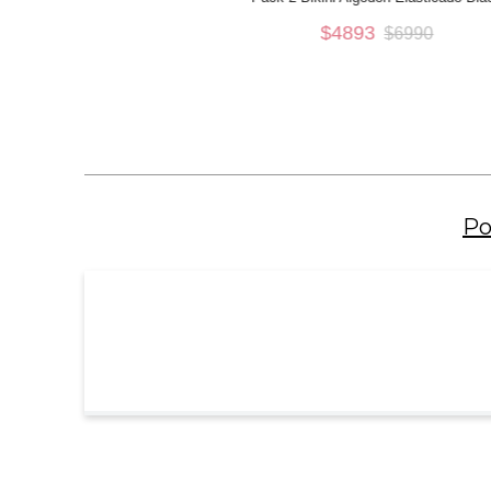
$
4893
$
6990
XL
AÑADIR AL CARRO
Po