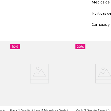
Medios de
Politicas 
Cambios y 
10%
20%
cado
Pack 3 Sostén Copa D Microfibra Surtido
Pack 3 Sostén Copa C c