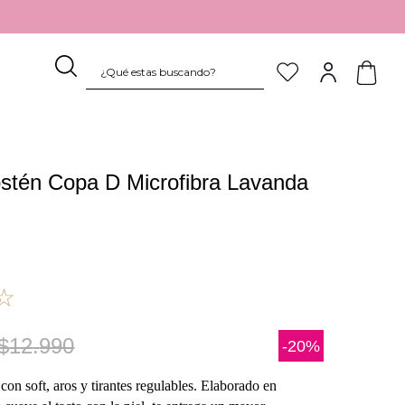
¿Qué estas buscando?
TÉRMINOS MÁS BUSCADOS
1
.
pijama
stén Copa D Microfibra Lavanda
2
.
sostén
3
.
culotte
4
.
body
5
.
encaje
☆
6
.
pantaleta
7
.
algodón
$
12
.
990
-
20%
8
.
bata
on soft, aros y tirantes regulables. Elaborado en
9
.
calzón