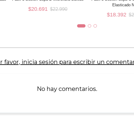
Elasticado 
$
20
.
691
$
22
.
990
36D
34C
$
18
.
392
$
AÑADIR AL CARRO
AÑADIR AL 
r favor, inicia sesión para escribir un comentar
No hay comentarios.