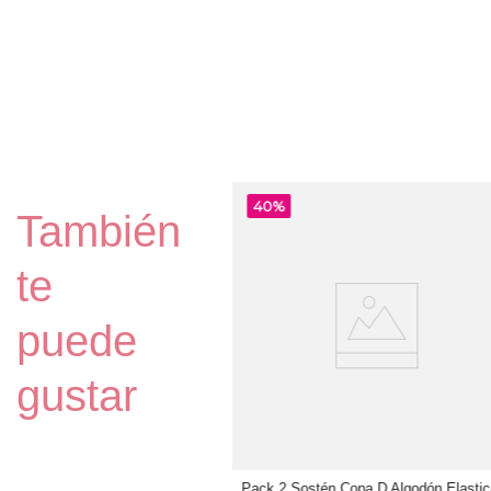
40%
También
te
puede
gustar
 Sostén Copa C con Soft Microfibra
Pack 2 Sostén Copa D Algodón Elasti