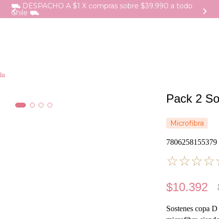
⛟ DESPACHO A $1 X compras sobre $39.990 a todo
Chile ⛟
da
Pack 2 So
Microfibra
7806258155379
☆
☆
☆
☆
$
10
.
392
Sostenes copa D c