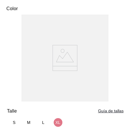
secadora.
Color
Guía de tallas
S
M
L
XL