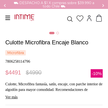
⛟ DESPACHO A $1 X compras sobre $39.990 a
todo Chile ⛟
Culotte Microfibra Encaje Blanco
Microfibra
7806258114796
$
4491
$
4990
-
10%
Culotte, Microfibra fantasía, satín, encaje, con parche interior de
algodón para mayor comodidad. Recomendaciones de
Cuidados: Lavar a mano antes de usar. De hacerlo en lavadora
Ver más
se sugiere uso de "Bolsa de Lavado Intime" No clorar. No
planchar. No lavar con agua caliente. No centrifugar. No usar