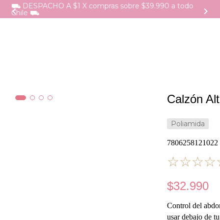
⛟ DESPACHO A $1 X compras sobre $39.990 a todo
Chile ⛟
Calzón Al
Poliamida
7806258121022
☆
☆
☆
☆
$
32
.
990
Control del abdo
usar debajo de t