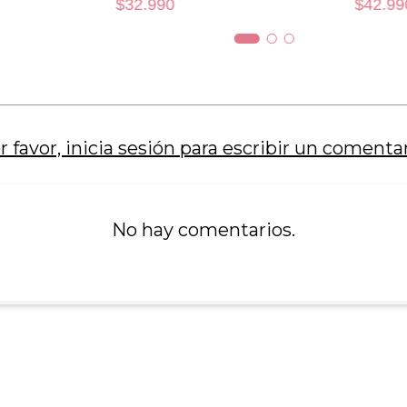
$
32
.
990
$
42
.
99
XL
XL
AÑADIR AL CARRO
AÑADIR AL 
r favor, inicia sesión para escribir un comentar
No hay comentarios.