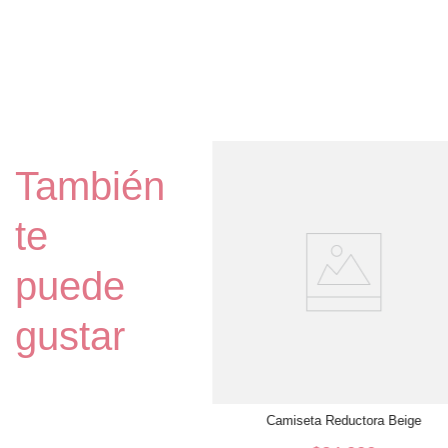
ody Reductor Colaless Beige
También
$
32
.
990
L
te
AÑADIR AL CARRO
puede
gustar
Camiseta Reductora Beige