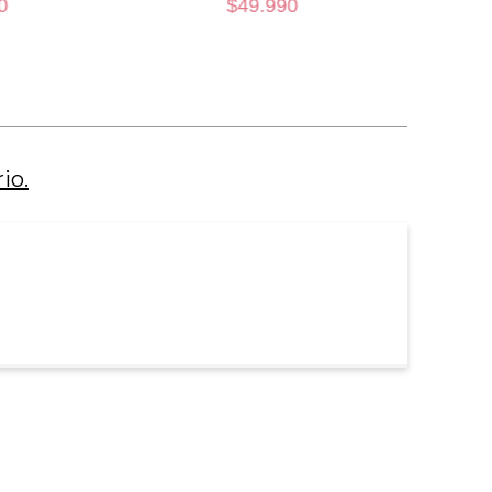
0
$
49
.
990
M
CARRO
AÑADIR AL CARRO
io.