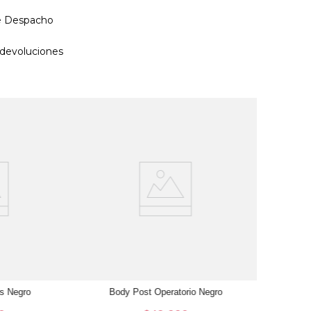
de Despacho
devoluciones
Cal
XL
A
es Negro
Body Post Operatorio Negro