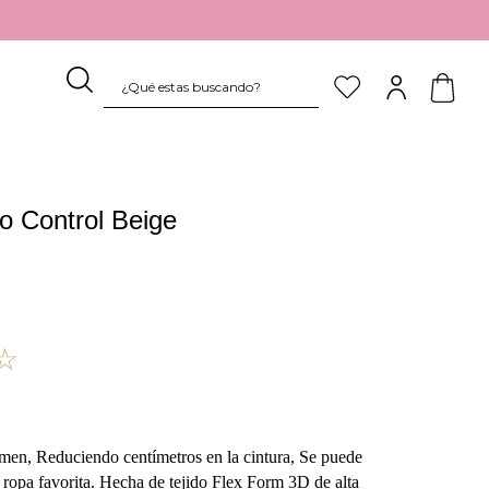
¿Qué estas buscando?
TÉRMINOS MÁS BUSCADOS
1
.
sostén
to Control Beige
2
.
pijama
3
.
culotte
4
.
body
5
.
pantaleta
☆
6
.
encaje
7
.
calzón
8
.
colaless
men, Reduciendo centímetros en la cintura, Se puede
u ropa favorita. Hecha de tejido Flex Form 3D de alta
9
.
algodón