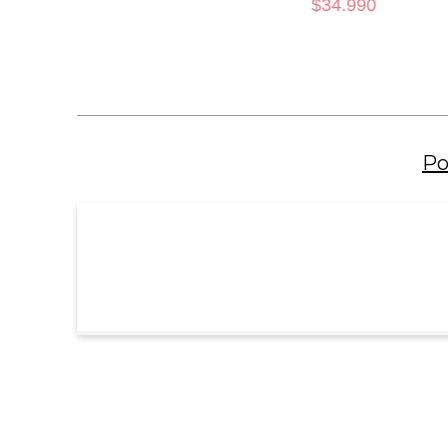
$
34
.
990
XL
AÑADIR AL CARRO
Po