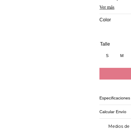
compresión, da f
Ver más
en Lycra® Power
Recomendaciones
Color
en lavadora se s
planchar. No lava
S
M
Especificaciones
Calcular Envío
Medios de